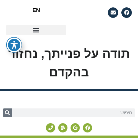
EN
סוגי אולטראסאונד
למה מומלץ לעשות אולטראסאונד ביתי?
תודה על פנייתך, נחזור
בהקדם