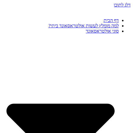
דלג לתוכן
דף הבית
למה מומלץ לעשות אולטראסאונד ביתי?
סוגי אולטראסאונד