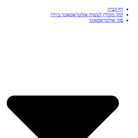
דף הבית
למה מומלץ לעשות אולטראסאונד ביתי?
סוגי אולטראסאונד