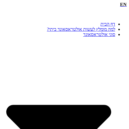
EN
דף הבית
למה מומלץ לעשות אולטראסאונד ביתי?
סוגי אולטראסאונד