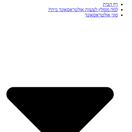
דף הבית
למה מומלץ לעשות אולטראסאונד ביתי?
סוגי אולטראסאונד