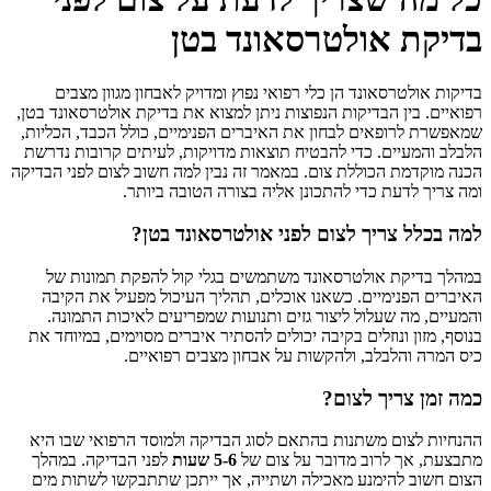
בדיקת אולטרסאונד בטן
בדיקות אולטרסאונד הן כלי רפואי נפוץ ומדויק לאבחון מגוון מצבים
רפואיים. בין הבדיקות הנפוצות ניתן למצוא את בדיקת אולטרסאונד בטן,
שמאפשרת לרופאים לבחון את האיברים הפנימיים, כולל הכבד, הכליות,
הלבלב והמעיים. כדי להבטיח תוצאות מדויקות, לעיתים קרובות נדרשת
הכנה מוקדמת הכוללת צום. במאמר זה נבין למה חשוב לצום לפני הבדיקה
ומה צריך לדעת כדי להתכונן אליה בצורה הטובה ביותר.
למה בכלל צריך לצום לפני אולטרסאונד בטן?
במהלך בדיקת אולטרסאונד משתמשים בגלי קול להפקת תמונות של
האיברים הפנימיים. כשאנו אוכלים, תהליך העיכול מפעיל את הקיבה
והמעיים, מה שעלול ליצור גזים ותנועות שמפריעים לאיכות התמונה.
בנוסף, מזון ונוזלים בקיבה יכולים להסתיר איברים מסוימים, במיוחד את
כיס המרה והלבלב, ולהקשות על אבחון מצבים רפואיים.
כמה זמן צריך לצום?
ההנחיות לצום משתנות בהתאם לסוג הבדיקה ולמוסד הרפואי שבו היא
מתבצעת, אך לרוב מדובר על צום של
5-6 שעות
לפני הבדיקה. במהלך
הצום חשוב להימנע מאכילה ושתייה, אך ייתכן שתתבקשו לשתות מים