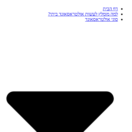
דף הבית
למה מומלץ לעשות אולטראסאונד ביתי?
סוגי אולטראסאונד