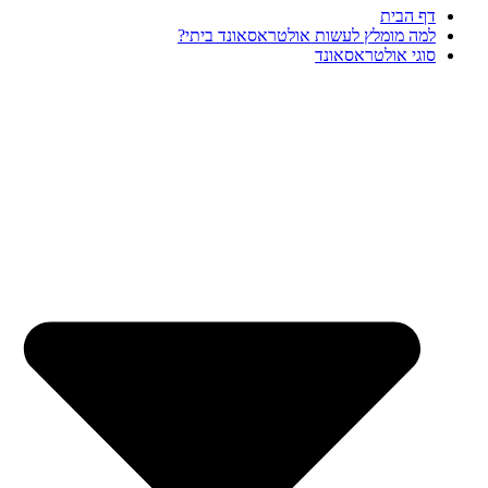
דף הבית
למה מומלץ לעשות אולטראסאונד ביתי?
סוגי אולטראסאונד