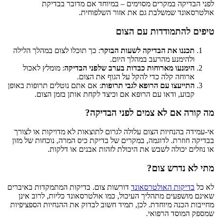
לפני הבדיקה במקרים מסוימים – במיוחד אם מדובר בבדיקת
אולטרסאונד שמשלבת גם את אזור השלפוחית.
טיפים להתמודדות עם הצום
תכננו את הבדיקה לשעות הבוקר
: כך תוכלו לצום במהלך הלילה
ולהימנע מהרעב במהלך היום.
הימנעו מארוחות כבדות בערב שלפני הבדיקה
: מומלץ לאכול
ארוחה קלה כדי להקל על הגוף את הצום.
התייעצו עם הרופא לגבי תרופות
: אם אתם נוטלים תרופות באופן
קבוע, ודאו עם הרופא אם וכיצד לקחת אותן בזמן הצום.
מה קורה אם לא צמים לפני הבדיקה?
אי-עמידה בהנחיות הצום עלולה לגרום לתוצאות לא מדויקות או לצורך
בבדיקה חוזרת. לדוגמה, במקרים של בדיקת כיס המרה, נוכחות של מזון
או נוזלים יכולה לשבש את היכולת לזהות אבנים או דלקות.
מתי לא נדרש צום?
לא כל
בדיקות האולטרסאונד
דורשות צום. בדיקות המתמקדות באיברים
שאינם מושפעים מתהליך העיכול, כמו אולטרסאונד כליות, לרוב אינן
מחייבות הכנה מיוחדת. לכן, תמיד חשוב לבדוק את ההנחיות הספציפיות
שמספק המוסד הרפואי.