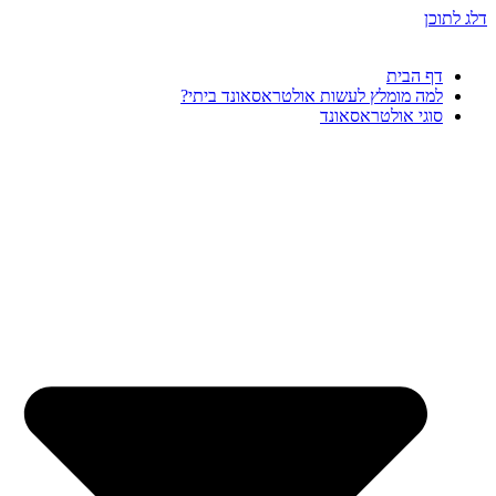
דלג לתוכן
דף הבית
למה מומלץ לעשות אולטראסאונד ביתי?
סוגי אולטראסאונד