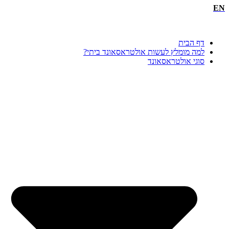
EN
דף הבית
למה מומלץ לעשות אולטראסאונד ביתי?
סוגי אולטראסאונד