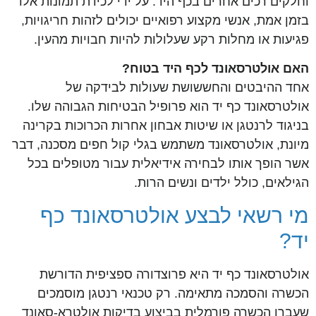
וחלקים רכים אחרים בכף היד. על ידי לכידת תמונות אלו
בזמן אמת, אנשי מקצוע רפואיים יכולים לזהות חריגויות,
פגיעות או מחלות רקע שעלולות להיות חבויות מהעין.
האם אולטרסאונד לכף היד בטוח?
אחד ההיבטים והחששושת שעולות לבידקה של
אולטרסאונד כף יד הוא פרופיל הבטיחות הגבוהה שלו.
בניגוד לרנטגן או שיטות אבחון אחרות הכרוכות בקרינה
מיונת, אולטרסאונד משתמש בגלי קול חפים מסכנה, דבר
אשר הופך אותו לבחירה אידיאלית עבור מטופלים בכל
הגילאים, כולל ילדים ונשים הרות.
מי רשאי לבצע אולטרסאונד כף
יד?
אולטרסאונד כף יד היא פרוצדורה ספציפית הדורשת
הכשרה והסמכה מתאימה. רק טכנאי רנטגן מוסמכים
שעברו הכשרה פורמלית בביצוע בדיקות אולטרא-סאונד